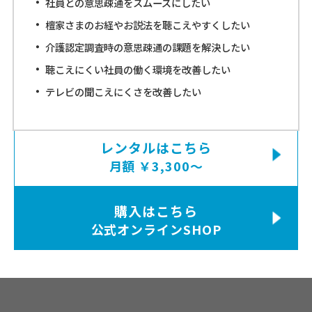
まずはお気軽に
社員との意思疎通をスムーズにしたい
お問い合わせください
檀家さまのお経やお説法を聴こえやすくしたい
介護認定調査時の意思疎通の課題を解決したい
聴こえにくい社員の働く環境を改善したい
お問い合わせ
テレビの聞こえにくさを改善したい
フォームはこちら
レンタルはこちら
月額 ￥3,300〜
購入はこちら
公式オンラインSHOP