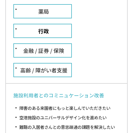
聴き間違いなどによるチケットの誤発行を防止したい
薬局
服薬指導時の聞こえにくさを改善したい
高齢者ドライバー講習時の聞こえにくさを改善したい
行政
職業訓練時の意思疎通の課題を解決したい
聴こえにくいお客様への説明をわかりやすくしたい
金融 / 証券 / 保険
受付/窓口でのコミニュケーション改善
高齢 / 障がい者支援
受付での意思疎通の負担を改善したい
窓口での意思疎通の負担を軽減したい
施設利用者とのコミニュケーション改善
障害のある来園者にもっと楽しんでいただきたい
行政
空港施設のユニバーサルデザイン化を進めたい
難聴の入居者さんとの意思疎通の課題を解決したい
宇城市役所さま