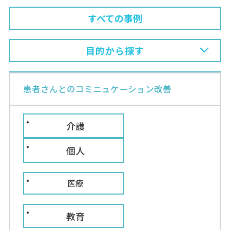
すべての事例
目的から探す
業種から探す
患者さんとのコミニュケーション改善
訪問診療時の患者さんとの意思疎通をスムーズにした
介護
い
患者さんとの意思疎通の課題を解決したい
個人
行政
難聴の患者さんとの意思疎通の課題を解決したい
認知症の患者さんとの意思疎通の課題を解決したい
福岡市南区役所さま
医療
お客様とのコミニュケーション改善
教育
詳しく見る
アクリル板越しの意思疎通の課題を解決したい