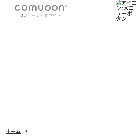
WORKS
導入事例 利用者さんの機能訓練時の意思疎通をスムーズ
にしたい
ホーム