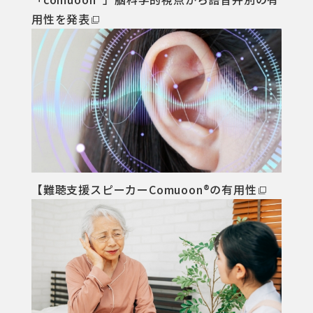
⽤性を発表
【難聴⽀援スピーカーComuoon®の有⽤性