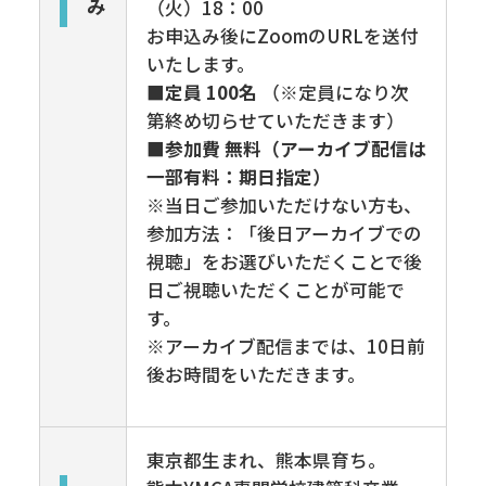
み
（火）
18
：
00
お申込み後に
Zoom
の
URL
を送付
いたします。
■定員
100
名
（※定員になり次
第終め切らせていただきます）
■参加費 無料（アーカイブ配信は
一部有料：期日指定）
※当日ご参加いただけない方も、
参加方法：「後日アーカイブでの
視聴」をお選びいただくことで後
日ご視聴いただくことが可能で
す。
※アーカイブ配信までは、
10
日前
後お時間をいただきます。
東京都生まれ、熊本県育ち。