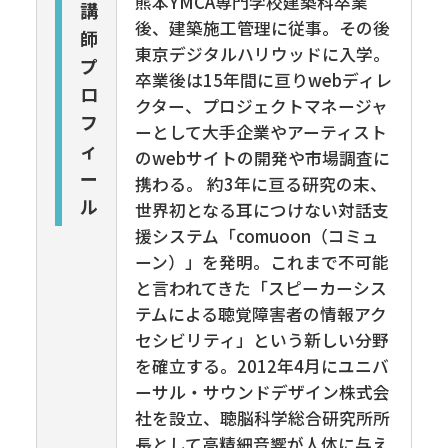
熊本YMCA専門学校建築科卒業
講
後、建築施工管理に従事。その後
師
東京デジタルハリウッドに入学。
プ
卒業後は15年間に亘りwebディレ
ロ
クター、プロジェクトマネージャ
フ
ーとして大手企業やアーティスト
ィ
のwebサイトの開発や市場調査に
ー
携わる。 約3年に亘る研究の末、
ル
世界初となる耳につけない対話支
援システム「comuoon（コミュ
ーン）」を発明。これまで不可能
と言われてきた「スピーカーシス
テムによる聴覚障害者の情報アク
セシビリティ」という新しい分野
を確立する。2012年4月にユニバ
ーサル・サウンドデザイン株式会
社を設立、聴脳科学総合研究所所
長として高精細音響が人体に与え