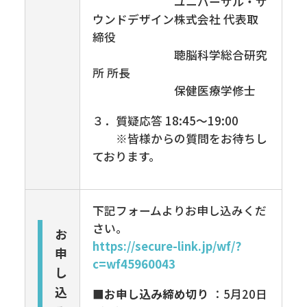
ユニバーサル・サ
ウンドデザイン株式会社 代表取
締役
聴脳科学総合研究
所 所長
保健医療学修士
３．質疑応答
18:45
～
19:00
※皆様からの質問をお待ちし
ております。
下記フォームよりお申し込みくだ
さい。
お
https://secure-link.jp/wf/?
申
c=wf45960043
し
込
■お申し込み締め切り
：5月
20
日