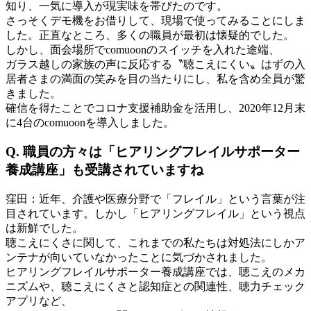
知り、一気に導入が現実味を帯びたのです。
さっそくデモ機をお借りして、現場で使ってみることにしま
した。正直なところ、多くの職員が最初は懐疑的でした。
しかし、面会場所でcomuoonのスイッチを入れた途端、
ガラス越しの家族の声に反応する〝聴こえにくい〟はずの入
居者さまの満面の笑みを目の当たりにし、私を含め全員が驚
きました。
確信を得たことでコロナ支援補助金を活用し、2020年12月末
に4台のcomuoonを導入しました。
Q.
職員の方々は「ヒアリングフレイルサポーター
養成講座」も受講されていますね
窪田：
近年、介護や医療分野で「フレイル」という言葉が注
目されています。しかし「ヒアリングフレイル」という視点
は新鮮でした。
聴こえにくさに関して、これまでの私たちは対処法にしかア
ンテナが向いていなかったことに気づかされました。
ヒアリングフレイルサポーター養成講座では、聴こえのメカ
ニズムや、聴こえにくさと認知症との関連性、聴力チェック
アプリなど、