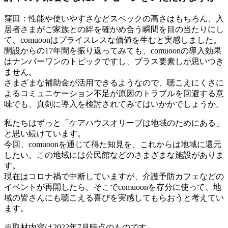
窪田：性能や使いやすさなどスペックの高さはもちろん、入
居者さまがご家族との絆を確かめ合う瞬間を目の当たりにし
て、comuoonはプライスレスな価値を生むと実感しました。
開設からの17年間を振り返ってみても、comuoonの導入効果
はナンバーワンのトピックですし、プラス要素しか思いつき
ません。
さまざまな補助金が活用できるようなので、聴こえにくさに
よるコミュニケーション不足が原因のトラブルを回避する意
味でも、真剣に導入を検討されてみてはいかかでしょうか。
私たちはずっと「ケアハウスオリーブは地域のためにある」
と思い続けています。
今回、comuoonを通じて得た知見を、これからは地域に還元
したい。この地域には公民館などのさまざまな施設がありま
す。
現在はコロナ禍で中断していますが、介護予防カフェなどの
イベントが再開したら、そこでcomuoonを存分に使って、地
域の皆さんにも聴こえる喜びを実感してもらおうと考えてい
ます。
※取材内容は2022年7月時点のものです。