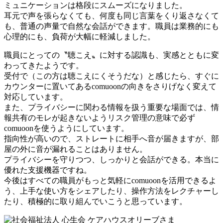
ミュニケーションは格段にスムーズになりました。
耳元で声を張らなくても、何度も同じ言葉をくり返さなくて
も、普通の声量で自然な会話ができます。職員は業務的にも
心理的にも、負荷が大幅に軽減しました。
職員にとっての〝聴こえ〟に対する認識も、実感とともに変
わってきたようです。
受付で（この方は聴こえにくそうだな）と感じたら、すぐに
カウンターに置いてあるcomuoonの向きをさりげなく変えて
対応しています。
また、プライバシーに関わる情報を扱う重要な場面では、情
報共有のモレが起きないようリスク管理の意味で必ず
comuoonを使うようにしています。
指向性が高いので、ストレートに相手へ音が届きますが、部
屋の外に音が漏れることはありません。
プライバシーを守りつつ、しっかりと会話ができる。本当に
優れた支援機器ですね。
今後はすべての職員がもっと気軽にcomuoonを活用できるよ
う、上手な使い方をシェアしたり、操作方法をレクチャーし
たり、積極的に取り組んでいこうと思っています。