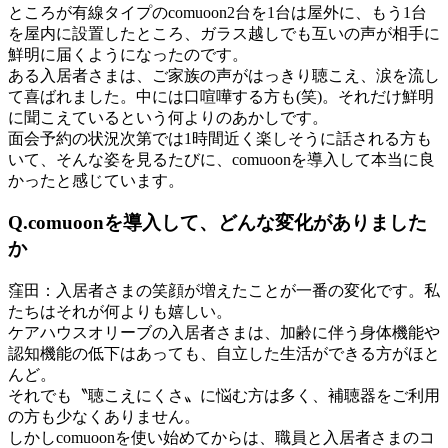
ところが有線タイプのcomuoon2台を1台は屋外に、もう1台
を屋内に設置したところ、ガラス越しでも互いの声が相手に
鮮明に届くようになったのです。
ある入居者さまは、ご家族の声がはっきり聴こえ、涙を流し
て喜ばれました。中には口喧嘩する方も(笑)。それだけ鮮明
に聞こえているという何よりのあかしです。
面会予約の状況次第では1時間近く楽しそうに話される方も
いて、そんな姿を見るたびに、comuoonを導入して本当に良
かったと感じています。
Q.
comuoon
を導入して、どんな変化がありました
か
窪田：
入居者さまの笑顔が増えたことが一番の変化です。私
たちはそれが何よりも嬉しい。
ケアハウスオリーブの入居者さまは、加齢に伴う身体機能や
認知機能の低下はあっても、自立した生活ができる方がほと
んど。
それでも〝聴こえにくさ〟に悩む方は多く、補聴器をご利用
の方も少なくありません。
しかしcomuoonを使い始めてからは、職員と入居者さまのコ