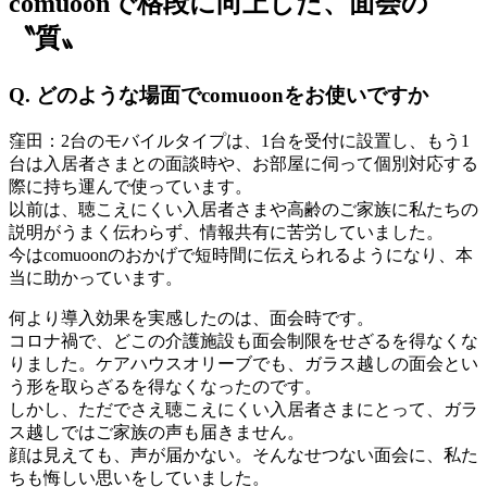
comuoonで格段に向上した、面会の
〝質〟
Q. どのような場面でcomuoonをお使いですか
窪田：
2台のモバイルタイプは、1台を受付に設置し、もう1
台は入居者さまとの面談時や、お部屋に伺って個別対応する
際に持ち運んで使っています。
以前は、聴こえにくい入居者さまや高齢のご家族に私たちの
説明がうまく伝わらず、情報共有に苦労していました。
今はcomuoonのおかげで短時間に伝えられるようになり、本
当に助かっています。
何より導入効果を実感したのは、面会時です。
コロナ禍で、どこの介護施設も面会制限をせざるを得なくな
りました。ケアハウスオリーブでも、ガラス越しの面会とい
う形を取らざるを得なくなったのです。
しかし、ただでさえ聴こえにくい入居者さまにとって、ガラ
ス越しではご家族の声も届きません。
顔は見えても、声が届かない。そんなせつない面会に、私た
ちも悔しい思いをしていました。