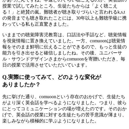
授業で試してみたところ、生徒たちからは「よく聴こえ
る！」と絶賛の嵐。難聴者が聴き取りづらいと言われるk,s,t
の発音までも聴き取れたことには、30年以上も難聴学級に携
わっている私も正直驚きました。
いままでの聴覚障害児教育は、口話法や手話など、聴覚情報
を視覚情報に置き換えていました。一方、comuoonは聴覚情
報をそのまま鮮明に伝えることができるので、もっと生徒の
能力を引き出せると確信しましたね。その後、ユニバーサ
ル・サウンドデザインさまからcomuoonを寄贈いただき、毎
日の授業で活用させていただいています。
Q.実際に使ってみて、どのような変化が
ありましたか？
先に挙げた通り、comuoonという存在のおかげで、生徒たち
がより深く英会話を学べるようになりました。つまり、彼ら
にとってコミュニケーションの場が増えたのです。そのおか
げで、英会話の授業に対する生徒たちの苦手意識が薄まり、
楽しみながら積極的に学ぶようになりました。