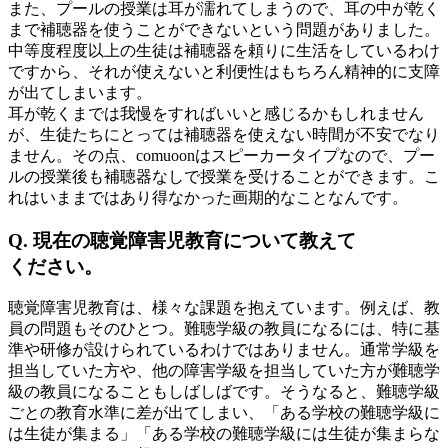
また、プールの授業は耳が濡れてしまうので、耳の中が乾く
まで補聴器を使うことができないという問題がありました。
中等度程度以上の生徒は補聴器を頼りに生活をしているわけ
ですから、それが使えないと利便性はもちろん精神的に支障
が出てしまいます。
耳が乾くまでは我慢をすればいいと感じるかもしれません
が、生徒たちにとっては補聴器を使えない時間が不安でなり
ません。その点、comuoonはスピーカータイプなので、プー
ルの授業後も補聴器なしで授業を受けることができます。こ
れはいままではあり得なかった画期的なことなんです。
Q. 現在の聴覚障害児教育について教えて
ください。
聴覚障害児教育は、様々な課題を抱えています。例えば、教
員の問題もそのひとつ。難聴学級の教員になるには、特に基
準や研修が設けられているわけではありません。通常学級を
担当していた方や、他の障害学級を担当していた方が難聴学
級の教員になることもしばしばです。そうなると、難聴学級
ごとの教育水準に差が出てしまい、「ある学校の難聴学級に
は生徒が集まる」「ある学校の難聴学級には生徒が集まらな