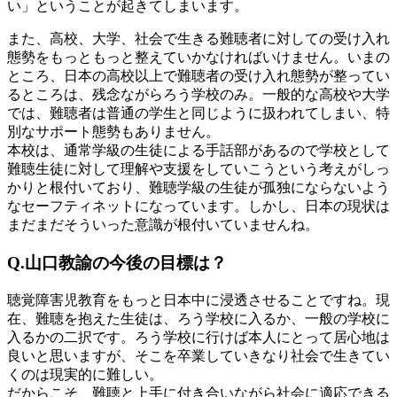
い」ということが起きてしまいます。
また、高校、大学、社会で生きる難聴者に対しての受け入れ
態勢をもっともっと整えていかなければいけません。いまの
ところ、日本の高校以上で難聴者の受け入れ態勢が整ってい
るところは、残念ながらろう学校のみ。一般的な高校や大学
では、難聴者は普通の学生と同じように扱われてしまい、特
別なサポート態勢もありません。
本校は、通常学級の生徒による手話部があるので学校として
難聴生徒に対して理解や支援をしていこうという考えがしっ
かりと根付いており、難聴学級の生徒が孤独にならないよう
なセーフティネットになっています。しかし、日本の現状は
まだまだそういった意識が根付いていませんね。
Q.山口教諭の今後の目標は？
聴覚障害児教育をもっと日本中に浸透させることですね。現
在、難聴を抱えた生徒は、ろう学校に入るか、一般の学校に
入るかの二択です。ろう学校に行けば本人にとって居心地は
良いと思いますが、そこを卒業していきなり社会で生きてい
くのは現実的に難しい。
だからこそ、難聴と上手に付き合いながら社会に適応できる